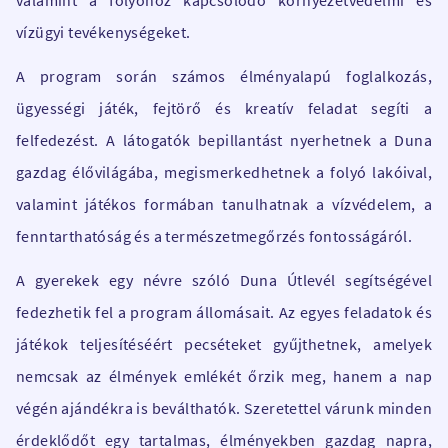
vízügyi tevékenységeket.
A program során számos élményalapú foglalkozás,
ügyességi játék, fejtörő és kreatív feladat segíti a
felfedezést. A látogatók bepillantást nyerhetnek a Duna
gazdag élővilágába, megismerkedhetnek a folyó lakóival,
valamint játékos formában tanulhatnak a vízvédelem, a
fenntarthatóság és a természetmegőrzés fontosságáról.
A gyerekek egy névre szóló Duna Útlevél segítségével
fedezhetik fel a program állomásait. Az egyes feladatok és
játékok teljesítéséért pecséteket gyűjthetnek, amelyek
nemcsak az élmények emlékét őrzik meg, hanem a nap
végén ajándékra is beválthatók. Szeretettel várunk minden
érdeklődőt egy tartalmas, élményekben gazdag napra,