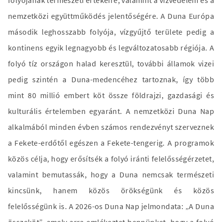
folyójának természeti értékeire, valamint a vízvédelem és a
nemzetközi együttműködés jelentőségére. A Duna Európa
második leghosszabb folyója, vízgyűjtő területe pedig a
kontinens egyik legnagyobb és legváltozatosabb régiója. A
folyó tíz országon halad keresztül, további államok vizei
pedig szintén a Duna-medencéhez tartoznak, így több
mint 80 millió embert köt össze földrajzi, gazdasági és
kulturális értelemben egyaránt. A nemzetközi Duna Nap
alkalmából minden évben számos rendezvényt szerveznek
a Fekete-erdőtől egészen a Fekete-tengerig. A programok
közös célja, hogy erősítsék a folyó iránti felelősségérzetet,
valamint bemutassák, hogy a Duna nemcsak természeti
kincsünk, hanem közös örökségünk és közös
felelősségünk is. A 2026-os Duna Nap jelmondata: „A Duna