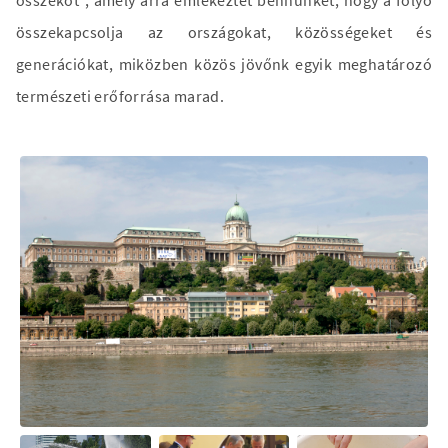
összeköt”, amely arra emlékeztet bennünket, hogy a folyó
összekapcsolja az országokat, közösségeket és
generációkat, miközben közös jövőnk egyik meghatározó
természeti erőforrása marad.